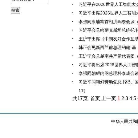
习近平在2026世界人工智能大
搜索
习近平出席2026世界人工智能
李强同柬埔寨首相洪玛奈会谈（20
习近平会见哈萨克斯坦总统托卡耶夫
王沪宁出席《中朝友好合作互助条约
韩正会见新西兰前总理约翰·基（20
王沪宁会见越南共产党代表团（20
习近平将出席2026世界人工智
李强同朝鲜内阁总理朴泰成会谈（2
习近平同朝鲜劳动党总书记、国务
11）
共17页 首页 上一页
1
2
3
4
5
中华人民共和