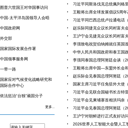
习近平同斯洛伐克总统佩列格里尼会
图普六世国王对华国事访问
王毅将出席全球发展倡议5周年高级
中国-太平洋岛国领导人会晤
习近平同巴西总统卢拉通电话（20
中国政府网
赵乐际同捷克众议长冈村富夫会谈（
王沪宁会见捷克众议长冈村富夫（2
外交部
李强致电祝贺伯纳姆就任英国首相（
国家国际发展合作署
中华人民共和国政府和泰王国政府
中国领事服务网
李强同泰国总理阿努廷会谈（2026
王毅将出席中国—东盟外长会和上
一带一路
赵乐际会见泰国总理阿努廷（2026
国家应对气候变化战略研究和
国家主席习近平任免驻外大使（20
国际合作中心
习近平会见联合国秘书长古特雷斯（
依法惩治“台独”顽固分子
习近平会见柬埔寨首相洪玛奈（20
更多...
习近平会见泰国总理阿努廷（2026
王沪宁对朝鲜进行正式友好访问（2
2026世界人工智能大会暨人工智