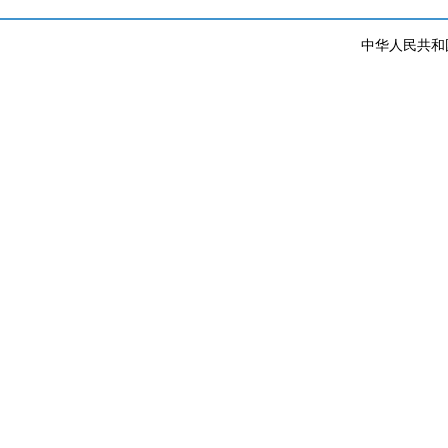
中华人民共和