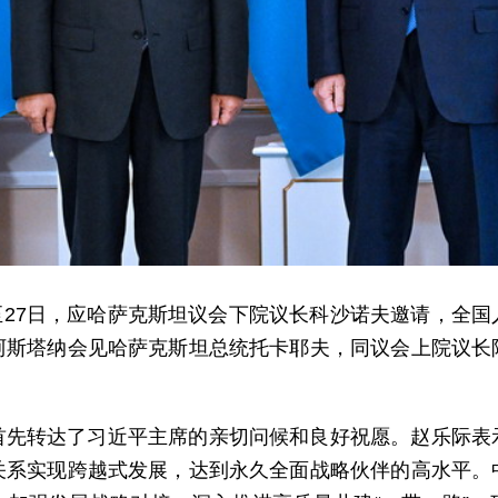
5日至27日，应哈萨克斯坦议会下院议长科沙诺夫邀请，全
阿斯塔纳会见哈萨克斯坦总统托卡耶夫，同议会上院议长
首先转达了习近平主席的亲切问候和良好祝愿。赵乐际表
关系实现跨越式发展，达到永久全面战略伙伴的高水平。