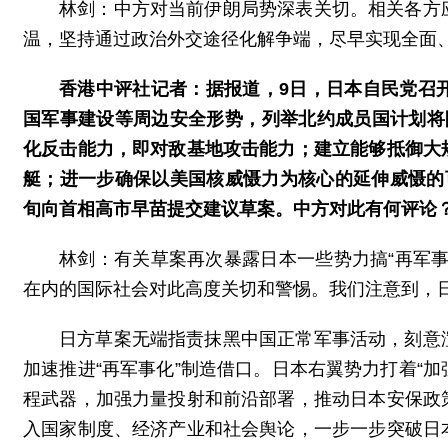
林剑：中方对当前伊朗局势深表关切。相关各方
温，坚持通过政治外交途径化解争端，尽早实现全面
香港中评社记者：据报道，9日，日本自民党召
国军事建设等周边安全形势，列举北约成员国计划将防
化反击能力，即对敌基地攻击能力；建立能够抵御大
艇；进一步确保以美国核威慑力为核心的延伸威慑的
旬向首相高市早苗提交建议草案。中方对此有何评论
林剑：有关草案再次暴露日本一些势力搞“再军
在内的国际社会对此高度关切和警惕。我们注意到，
日方草案无端指责抹黑中国正常军事活动，刻意
加速推进“再军事化”制造借口。日本右翼势力打着“加
程武器，加强力量投射和前沿部署，推动日本安保政
入国家制度、经济产业和社会舆论，一步一步突破日