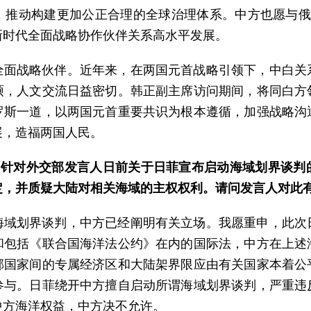
，推动构建更加公正合理的全球治理体系。中方也愿与俄
新时代全面战略协作伙伴关系高水平发展。
全面战略伙伴。近年来，在两国元首战略引领下，中白关
硕，人文交流日益密切。韩正副主席访问期间，将同白方
罗斯一道，以两国元首重要共识为根本遵循，加强战略沟
展，造福两国人民。
日，针对外交部发言人日前关于日菲宣布启动海域划界谈判
定，并质疑大陆对相关海域的主权权利。请问发言人对此
海域划界谈判，中方已经阐明有关立场。我愿重申，此次
和包括《联合国海洋法公约》在内的国际法，中方在上述
邻国家间的专属经济区和大陆架界限应由有关国家本着公
参与。日菲绕开中方擅自启动所谓海域划界谈判，严重违
中方海洋权益，中方决不允许。