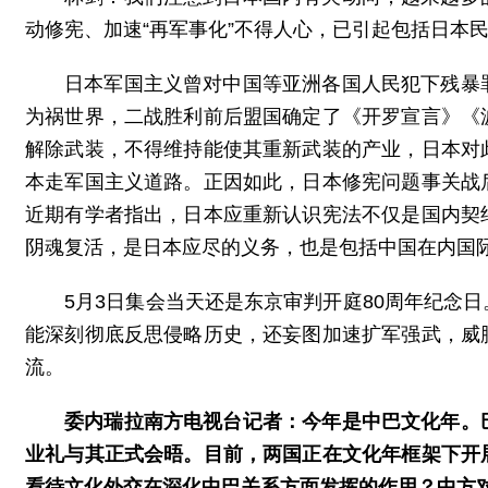
动修宪、加速“再军事化”不得人心，已引起包括日本
日本军国主义曾对中国等亚洲各国人民犯下残暴
为祸世界，二战胜利前后盟国确定了《开罗宣言》《
解除武装，不得维持能使其重新武装的产业，日本对
本走军国主义道路。正因如此，日本修宪问题事关战
近期有学者指出，日本应重新认识宪法不仅是国内契
阴魂复活，是日本应尽的义务，也是包括中国在内国
5月3日集会当天还是东京审判开庭80周年纪念
能深刻彻底反思侵略历史，还妄图加速扩军强武，威
流。
委内瑞拉南方电视台记者：今年是中巴文化年。
业礼与其正式会晤。目前，两国正在文化年框架下开
看待文化外交在深化中巴关系方面发挥的作用？中方