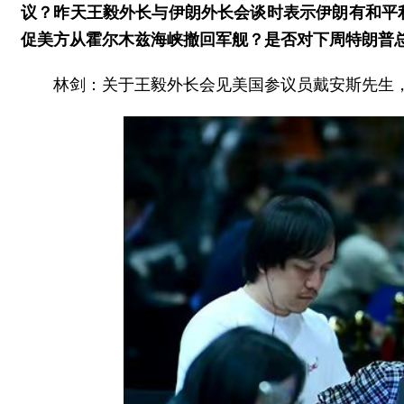
议？昨天王毅外长与伊朗外长会谈时表示伊朗有和平
促美方从霍尔木兹海峡撤回军舰？是否对下周特朗普
林剑：关于王毅外长会见美国参议员戴安斯先生