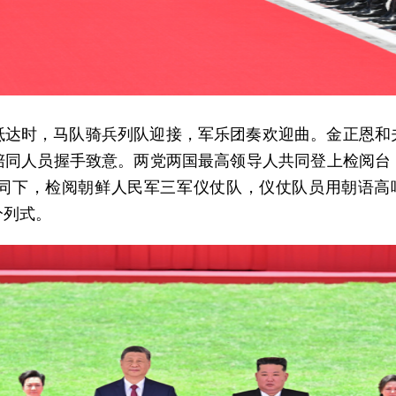
抵达时，马队骑兵列队迎接，军乐团奏欢迎曲。金正恩和
陪同人员握手致意。两党两国最高领导人共同登上检阅台
陪同下，检阅朝鲜人民军三军仪仗队，仪仗队员用朝语高呼
分列式。