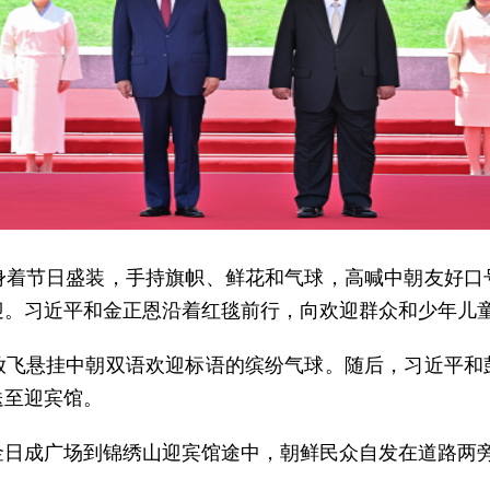
身着节日盛装，手持旗帜、鲜花和气球，高喊中朝友好口
迎。习近平和金正恩沿着红毯前行，向欢迎群众和少年儿
放飞悬挂中朝双语欢迎标语的缤纷气球。随后，习近平和
送至迎宾馆。
金日成广场到锦绣山迎宾馆途中，朝鲜民众自发在道路两