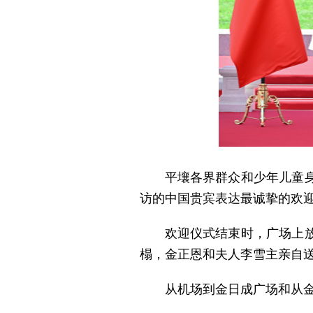
平壤各界群众和少年儿童
访的中国贵宾表达最诚挚的欢
欢迎仪式结束时，广场上
榻，金正恩和夫人李雪主亲自
从机场到金日成广场和从