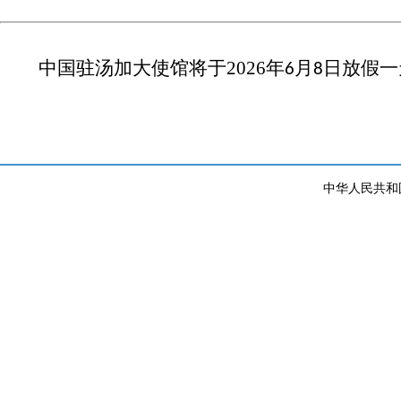
中国驻汤加大使馆将于
2026
年
月
日放假一
6
8
中华人民共和