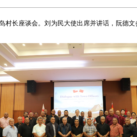
主岛村长座谈会。刘为民大使出席并讲话，阮德