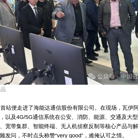
产品
，首站便走进了
海能达通信股份有限公司
。在现场，瓦伊
，以及4G/5G通信系统在公安、消防、能源、交通及大
、
宽带集群
、智能终端、无人机侦察反制等核心产品与
问，不时点头称赞“very good”，难掩认可之情。