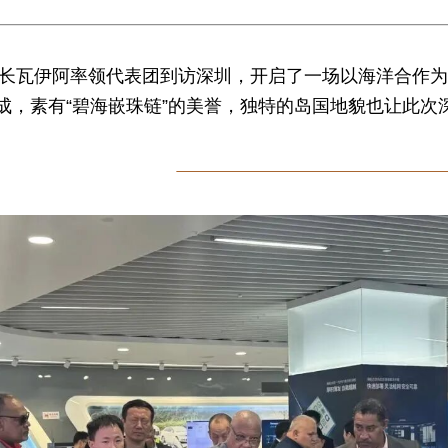
长
瓦伊阿
率领代表团到访深圳，开启了一场以海洋合作
组成，素有“碧海嵌珠链”的美誉，独特的岛国地貌也让此