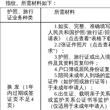
指纹。所需材料如下：
护照、旅行
所需材料
证
业务种类
1.如实、完整、准确填
人民共和国护照/旅行证/
请表》（点击查看“表格下
2.2张证件照片（点击查
求”）；
3.护照、旅行证或出入
件及其资料页复印件；
4.户口簿或居民身份证
5.陪同未成年人到场的
证件（如护照或旅行证等
换 发
（1年
于未成年申请人）；
内过期或签
6.出生证、载明亲子关
证页不足4
或监护关系公证书等监护
页）
（仅适用于未成年申请人）