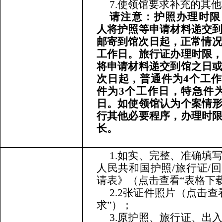
7.使领馆要求补充的其
请注意：护照办理时限
人将护照等申请材料递交
邮寄到馆次日起，正常情
工作日。旅行证办理时限
将申请材料递交到馆之日
次日起，普通件为
4
个工作
件为
3
个工作日，特急件
日。如使领馆认为个案情
行其他必要程序，办理时
长。
1.如实、完整、准确填
人民共和国护照/旅行证/
请表》（点击查看“表格下
2.2张证件照片（点击查
求”）；
3.原护照、旅行证、出