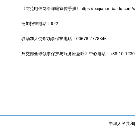
《防范电信网络诈骗宣传手册》https://baijiahao.baidu.com/s?id=1
汤加报警电话：922
驻汤加大使馆领事保护电话：00676-7778846
外交部全球领事保护与服务应急呼叫中心电话：+86-10-12308或+8
驻汤加
2021年
中华人民共和