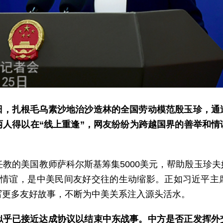
日，扎根毛乌素沙地治沙造林的全国劳动模范殷玉珍，通
两人得以在“线上重逢”，网友纷纷为跨越国界的善举和
任教的美国教师萨科尔斯基筹集5000美元，帮助殷玉珍
国情谊，是中美民间友好交往的生动缩影。正如习近平主
写更多友好故事，不断为中美关系注入源头活水。
似乎已接近达成协议以结束中东战事。中方是否正发挥外