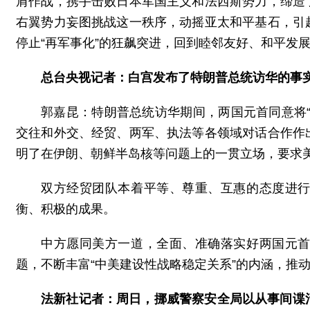
肩作战，携手击败日本军国主义和法西斯势力，缔造
右翼势力妄图挑战这一秩序，动摇亚太和平基石，引
停止“再军事化”的狂飙突进，回到睦邻友好、和平发
总台央视记者：白宫发布了特朗普总统访华的事
郭嘉昆：特朗普总统访华期间，两国元首同意将
交往和外交、经贸、两军、执法等各领域对话合作作
明了在伊朗、朝鲜半岛核等问题上的一贯立场，要求
双方经贸团队本着平等、尊重、互惠的态度进
衡、积极的成果。
中方愿同美方一道，全面、准确落实好两国元
题，不断丰富“中美建设性战略稳定关系”的内涵，推
法新社记者：周日，挪威警察安全局以从事间谍